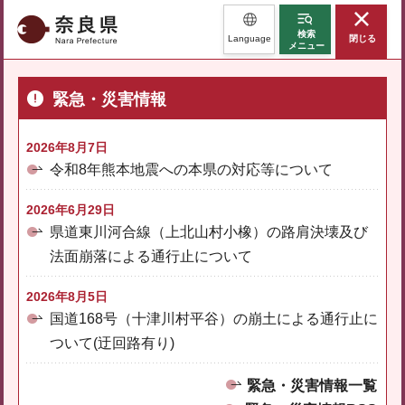
奈良県
検索
Language
閉じる
メニュー
緊急・災害情報
2026年8月7日
令和8年熊本地震への本県の対応等について
2026年6月29日
県道東川河合線（上北山村小橡）の路肩決壊及び
法面崩落による通行止について
2026年8月5日
国道168号（十津川村平谷）の崩土による通行止に
ついて(迂回路有り)
緊急・災害情報一覧