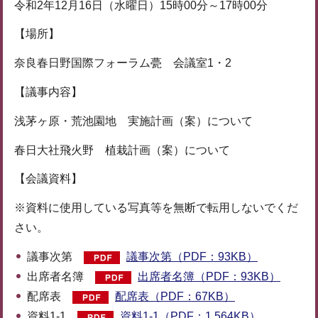
令和2年12月16日（水曜日）15時00分～17時00分
【場所】
奈良春日野国際フォーラム甍 会議室1・2
【議事内容】
浅茅ヶ原・荒池園地 実施計画（案）について
春日大社飛火野 植栽計画（案）について
【会議資料】
※資料に使用している写真等を無断で転用しないでくだ
さい。
議事次第
議事次第（PDF：93KB）
出席者名簿
出席者名簿（PDF：93KB）
配席表
配席表（PDF：67KB）
資料1-1
資料1-1（PDF：1,564KB）