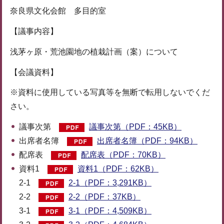
奈良県文化会館 多目的室
【議事内容】
浅茅ヶ原・荒池園地の植栽計画（案）について
【会議資料】
※資料に使用している写真等を無断で転用しないでくだ
さい。
議事次第
議事次第（PDF：45KB）
出席者名簿
出席者名簿（PDF：94KB）
配席表
配席表（PDF：70KB）
資料1
資料1（PDF：62KB）
2-1
2-1（PDF：3,291KB）
2-2
2-2（PDF：37KB）
3-1
3-1（PDF：4,509KB）