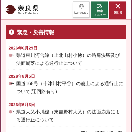
奈良県
検索
Language
閉じる
メニュー
緊急・災害情報
2026年6月29日
県道東川河合線（上北山村小橡）の路肩決壊及び
法面崩落による通行止について
2026年8月5日
国道168号（十津川村平谷）の崩土による通行止に
ついて(迂回路有り)
2026年6月3日
県道大又小川線（東吉野村大又）の法面崩落によ
る通行止について