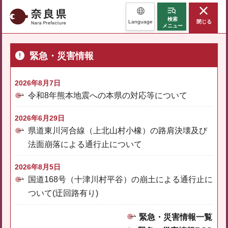
奈良県
検索
Language
閉じる
メニュー
緊急・災害情報
2026年8月7日
令和8年熊本地震への本県の対応等について
2026年6月29日
県道東川河合線（上北山村小橡）の路肩決壊及び
法面崩落による通行止について
2026年8月5日
国道168号（十津川村平谷）の崩土による通行止に
ついて(迂回路有り)
緊急・災害情報一覧