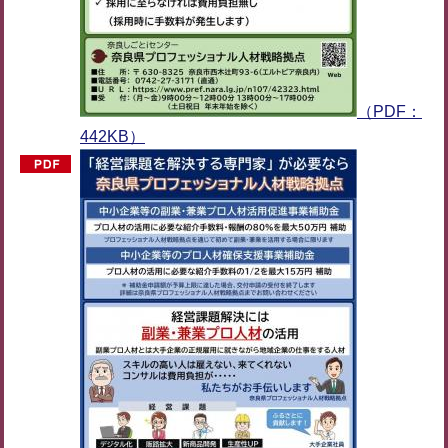
（PDF：
442KB）