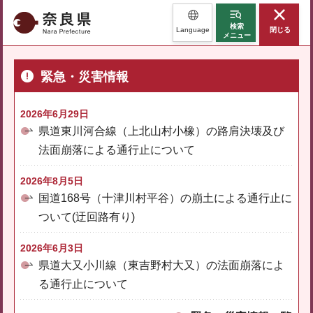
奈良県
検索
Language
閉じる
メニュー
緊急・災害情報
2026年6月29日
県道東川河合線（上北山村小橡）の路肩決壊及び
法面崩落による通行止について
2026年8月5日
国道168号（十津川村平谷）の崩土による通行止に
ついて(迂回路有り)
2026年6月3日
県道大又小川線（東吉野村大又）の法面崩落によ
る通行止について