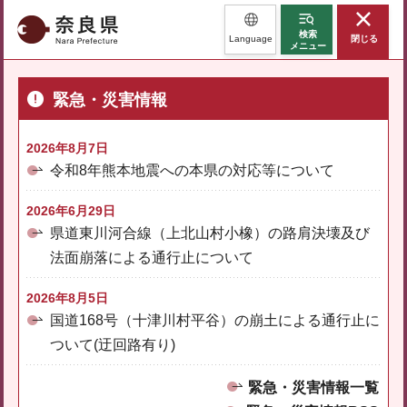
奈良県
検索
Language
閉じる
メニュー
緊急・災害情報
2026年8月7日
令和8年熊本地震への本県の対応等について
2026年6月29日
県道東川河合線（上北山村小橡）の路肩決壊及び
法面崩落による通行止について
2026年8月5日
国道168号（十津川村平谷）の崩土による通行止に
ついて(迂回路有り)
緊急・災害情報一覧