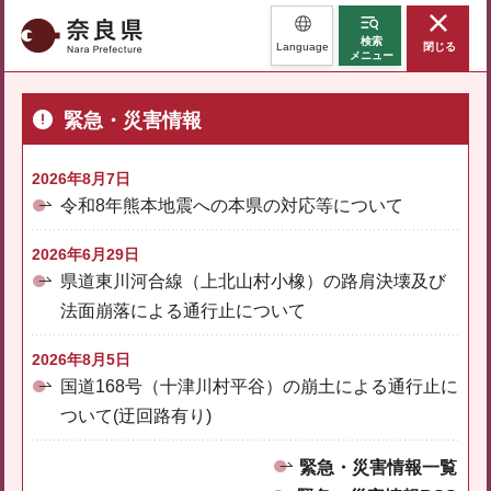
奈良県
検索
Language
閉じる
メニュー
緊急・災害情報
2026年8月7日
令和8年熊本地震への本県の対応等について
2026年6月29日
県道東川河合線（上北山村小橡）の路肩決壊及び
法面崩落による通行止について
2026年8月5日
国道168号（十津川村平谷）の崩土による通行止に
ついて(迂回路有り)
緊急・災害情報一覧