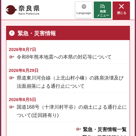
奈良県
検索
Language
閉じる
メニュー
緊急・災害情報
2026年8月7日
令和8年熊本地震への本県の対応等について
2026年6月29日
県道東川河合線（上北山村小橡）の路肩決壊及び
法面崩落による通行止について
2026年8月5日
国道168号（十津川村平谷）の崩土による通行止に
ついて(迂回路有り)
緊急・災害情報一覧