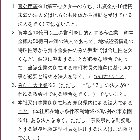
官公庁等
※1(第三セクターのうち、出資金が10億円
未満の法人又は地方公共団体から補助を受けている
法人を除く)
ではないこと
。
資本金10億円以上の営利を目的とする私企業
（資本
金概ね50億円未満の法人であって、地域経済構造の
特殊性等から資本金要件のみの判断では合理性を欠
くなど、個別に判断することが必要な場合であっ
て、当該企業の所在する市町村長の推薦に基づき知
事が必要と認める法人を除く。）
ではないこと
。
みなし大企業
※2（ただし、上記「2.」の法人がい
わゆる親会社である場合を除く。）
でないこと
。
本社又は事業所所在地が奈良県内にある法人である
こと
。(本社所在地が条件不利地域※3以外の東京圏
※4にある法人を除く。ただし、奈良県内を勤務地
とする勤務地限定型社員を採用する法人はこの限り
でない。)