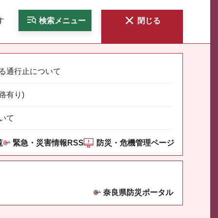
す
検索
メニュー
閉じる
る通行止について
路有り)
いて
覧
緊急・災害情報RSS
防災・危機管理ページ
奈良県防災ポータル