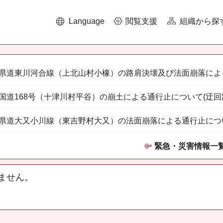
Language
閲覧支援
組織から探
県道東川河合線（上北山村小橡）の路肩決壊及び法面崩落によ
国道168号（十津川村平谷）の崩土による通行止について(迂回
県道大又小川線（東吉野村大又）の法面崩落による通行止につ
緊急・災害情報一
ません。