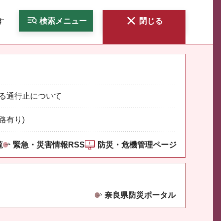
す
検索
メニュー
閉じる
る通行止について
路有り)
覧
緊急・災害情報RSS
防災・危機管理ページ
奈良県防災ポータル