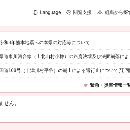
Language
閲覧支援
組織から探
令和8年熊本地震への本県の対応等について
県道東川河合線（上北山村小橡）の路肩決壊及び法面崩落によ
国道168号（十津川村平谷）の崩土による通行止について(迂回
緊急・災害情報一
ません。