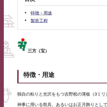
特徴・用途
製造工程
三方（宝）
特徴・用途
独自の粘りと光沢をもつ吉野桧の薄板（3ミリ
神事に用いる祭具、あるいはお正月飾りとし