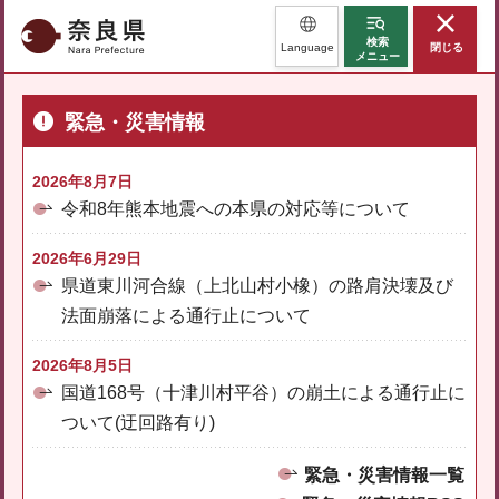
奈良県
検索
Language
閉じる
メニュー
緊急・災害情報
2026年8月7日
令和8年熊本地震への本県の対応等について
2026年6月29日
県道東川河合線（上北山村小橡）の路肩決壊及び
法面崩落による通行止について
2026年8月5日
国道168号（十津川村平谷）の崩土による通行止に
ついて(迂回路有り)
緊急・災害情報一覧