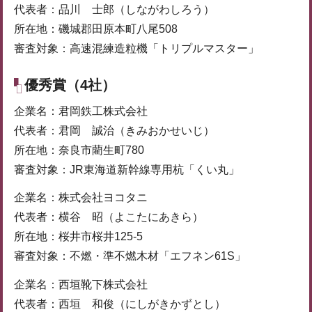
代表者：品川 士郎（しながわしろう）
所在地：磯城郡田原本町八尾508
審査対象：高速混練造粒機「トリプルマスター」
優秀賞（4社）
企業名：君岡鉄工株式会社
代表者：君岡 誠治（きみおかせいじ）
所在地：奈良市藺生町780
審査対象：JR東海道新幹線専用杭「くい丸」
企業名：株式会社ヨコタニ
代表者：横谷 昭（よこたにあきら）
所在地：桜井市桜井125-5
審査対象：不燃・準不燃木材「エフネン61S」
企業名：西垣靴下株式会社
代表者：西垣 和俊（にしがきかずとし）