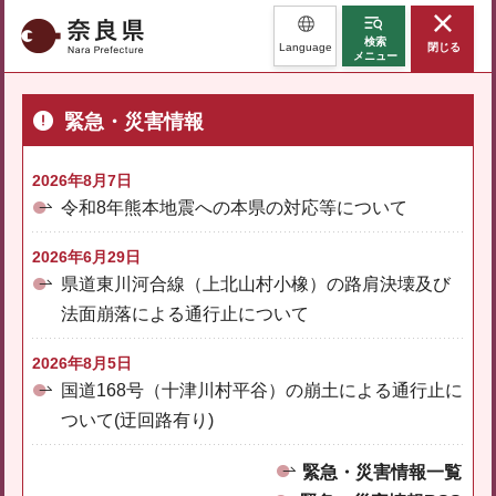
奈良県
検索
Language
閉じる
メニュー
緊急・災害情報
2026年8月7日
令和8年熊本地震への本県の対応等について
2026年6月29日
県道東川河合線（上北山村小橡）の路肩決壊及び
法面崩落による通行止について
2026年8月5日
国道168号（十津川村平谷）の崩土による通行止に
ついて(迂回路有り)
緊急・災害情報一覧