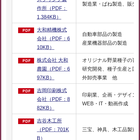
製造業・ばね製造、販売
作所（PDF：
1,384KB）
大和精機株式
自動車部品の製造
会社（PDF：6
産業機器部品の製造
10KB）
株式会社 大和
オリジナル野菜種子の育
農園（PDF：6
研究開発、種子生産と国
97KB）
外卸売事業 他
吉岡印刷株式
印刷業、企画・デザイン
会社（PDF：8
WEB・IT・動画作成
82KB）
吉谷木工所
（PDF：701K
三宝、神具、木工品製造
B）