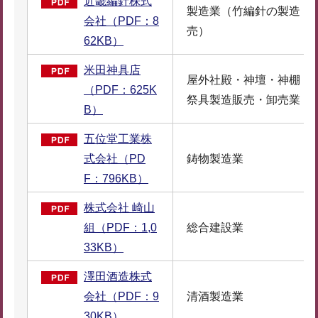
近畿編針株式
製造業（竹編針の製造・
会社（PDF：8
売）
62KB）
米田神具店
屋外社殿・神壇・神棚・
（PDF：625K
祭具製造販売・卸売業
B）
五位堂工業株
式会社（PD
鋳物製造業
F：796KB）
株式会社 崎山
組（PDF：1,0
総合建設業
33KB）
澤田酒造株式
会社（PDF：9
清酒製造業
30KB）