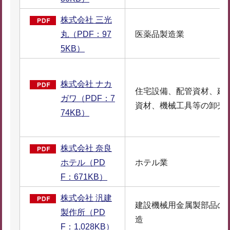
株式会社 三光
丸（PDF：97
医薬品製造業
5KB）
株式会社 ナカ
住宅設備、配管資材、建
ガワ（PDF：7
資材、機械工具等の卸売
74KB）
株式会社 奈良
ホテル（PD
ホテル業
F：671KB）
株式会社 汎建
建設機械用金属製部品の
製作所（PD
造
F：1,028KB）