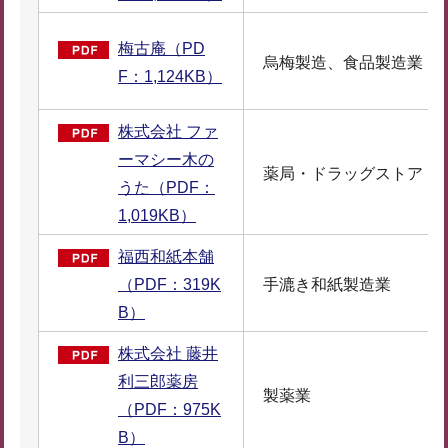
梅古庵（PD
烏梅製造、食品製造業
F：1,124KB）
株式会社 ファ
ーマシー木の
薬局・ドラッグストア
うた（PDF：
1,019KB）
福西和紙本舗
（PDF：319K
手漉き和紙製造業
B）
株式会社 藤井
利三郎薬房
製薬業
（PDF：975K
B）