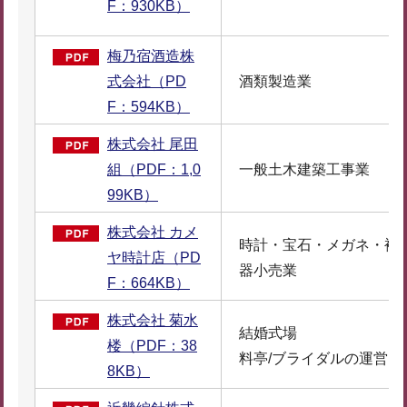
F：930KB）
梅乃宿酒造株
式会社（PD
酒類製造業
F：594KB）
株式会社 尾田
組（PDF：1,0
一般土木建築工事業
99KB）
株式会社 カメ
時計・宝石・メガネ・補
ヤ時計店（PD
器小売業
F：664KB）
株式会社 菊水
結婚式場
楼（PDF：38
料亭/ブライダルの運営
8KB）