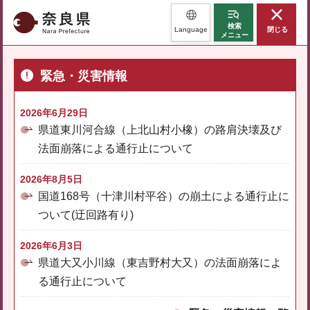
奈良県
検索
Language
閉じる
メニュー
緊急・災害情報
2026年6月29日
県道東川河合線（上北山村小橡）の路肩決壊及び
法面崩落による通行止について
2026年8月5日
国道168号（十津川村平谷）の崩土による通行止に
ついて(迂回路有り)
2026年6月3日
県道大又小川線（東吉野村大又）の法面崩落によ
る通行止について