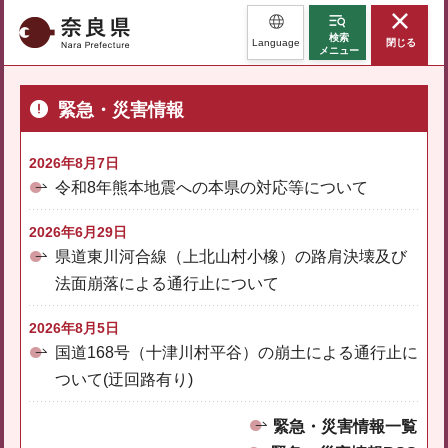
奈良県
検索
Language
閉じる
メニュー
緊急・災害情報
2026年8月7日
令和8年熊本地震への本県の対応等について
2026年6月29日
県道東川河合線（上北山村小橡）の路肩決壊及び
法面崩落による通行止について
2026年8月5日
国道168号（十津川村平谷）の崩土による通行止に
ついて(迂回路有り)
緊急・災害情報一覧