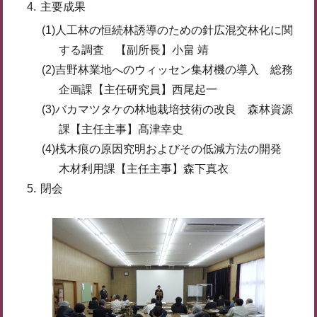
主要成果
(1)人工林の恒続林誘導のための針広混交林化に関
する調査 【副所長】小畠 靖
(2)吉野林業地へのウィッセン集材機の導入 総務
企画課【主任研究員】西尾起一
(3)バカマツタケの林地栽培技術の改良 森林資源
課【主任主事】髙津幸史
(4)桟木痕の原因究明およびその低減方法の開発
木材利用課【主任主事】森下真衣
閉会