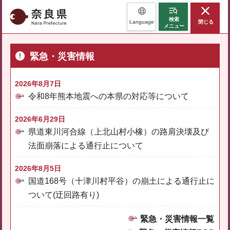
奈良県
検索
Language
閉じる
メニュー
緊急・災害情報
2026年8月7日
令和8年熊本地震への本県の対応等について
2026年6月29日
県道東川河合線（上北山村小橡）の路肩決壊及び
法面崩落による通行止について
2026年8月5日
国道168号（十津川村平谷）の崩土による通行止に
ついて(迂回路有り)
緊急・災害情報一覧