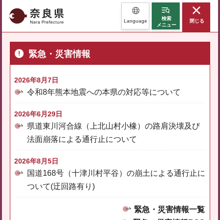
奈良県
検索
Language
閉じる
メニュー
緊急・災害情報
2026年8月7日
令和8年熊本地震への本県の対応等について
2026年6月29日
県道東川河合線（上北山村小橡）の路肩決壊及び
法面崩落による通行止について
2026年8月5日
国道168号（十津川村平谷）の崩土による通行止に
ついて(迂回路有り)
緊急・災害情報一覧