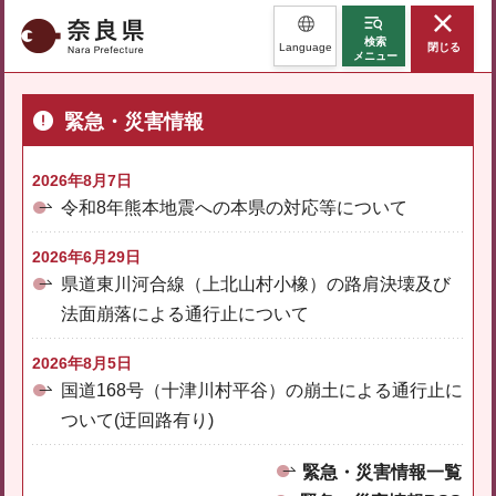
奈良県
検索
Language
閉じる
メニュー
緊急・災害情報
2026年8月7日
令和8年熊本地震への本県の対応等について
2026年6月29日
県道東川河合線（上北山村小橡）の路肩決壊及び
法面崩落による通行止について
2026年8月5日
国道168号（十津川村平谷）の崩土による通行止に
ついて(迂回路有り)
緊急・災害情報一覧