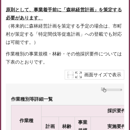
原則として、事業着手前に「森林経営計画」を策定する
必要があります
。
（将来的に森林経営計画を策定する予定の場合は、市町
村が策定する「特定間伐等促進計画」への登載でも対応
は可能です。）
作業種別の事業規模・林齢・その他採択要件については
下表のとおりです。
画面サイズで表示
作業種別等詳細一覧
採択要件
作業種
事業
計画
林齢
実施要件等