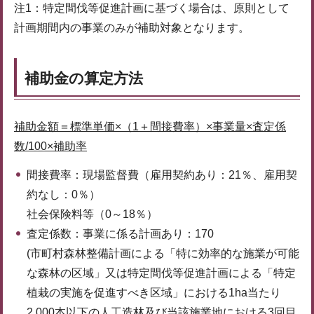
注1：特定間伐等促進計画に基づく場合は、原則として
計画期間内の事業のみが補助対象となります。
補助金の算定方法
補助金額＝標準単価×（1＋間接費率）×事業量×査定係
数/100×補助率
間接費率：現場監督費（雇用契約あり：21％、雇用契
約なし：0％）
社会保険料等（0～18％）
査定係数：事業に係る計画あり：170
(市町村森林整備計画による「特に効率的な施業が可能
な森林の区域」又は特定間伐等促進計画による「特定
植栽の実施を促進すべき区域」における1ha当たり
2,000本以下の人工造林及び当該施業地における3回目