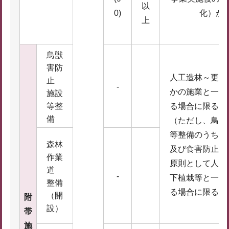
以
0)
化）が
上
鳥獣
害防
人工造林～更新
止
-
かの施業と一体
施設
等整
る場合に限る
備
（ただし、鳥獣
等整備のうち、
森林
及び食害防止チ
作業
原則として人工
道
-
下植栽等と一体
整備
る場合に限る）
（開
附
設）
帯
施