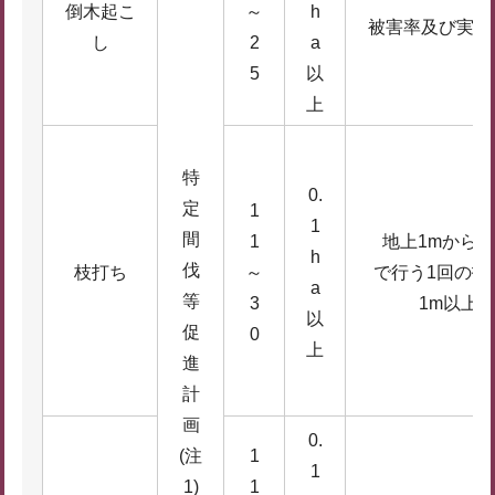
倒木起こ
～
h
被害率及び実施
し
2
a
5
以
上
特
0.
定
1
1
間
1
地上1mから6
h
伐
枝打ち
～
で行う1回の打
a
等
3
1m以上
以
促
0
上
進
計
画
0.
(注
1
1
1)
1