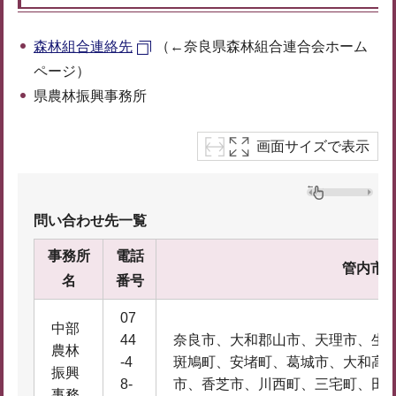
森林組合連絡先
（←奈良県森林組合連合会ホーム
ページ）
県農林振興事務所
画面サイズで表示
問い合わせ先一覧
事務所
電話
管内市
名
番号
07
中部
44
奈良市、大和郡山市、天理市、生
農林
-4
斑鳩町、安堵町、葛城市、大和高
振興
8-
市、香芝市、川西町、三宅町、田
事務