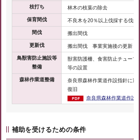
枝打ち
林木の枝葉の除去
保育間伐
不良木を20％以上伐採する伐捨
間伐
搬出間伐
更新伐
搬出間伐 事業実施後の更新（
鳥獣害防止施設等
獣害防護柵、食害防止チューブ
整備
等の設置
森林作業道整備
奈良県森林作業道作設指針に適
復旧
奈良県森林作業道作設指針
補助を受けるための条件