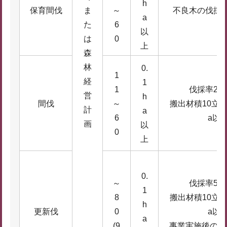
h
保育間伐
ま
～
不良木の伐採率
a
た
6
以
は
0
上
森
林
0.
1
経
1
1
伐採率20
営
h
間伐
～
搬出材積10立方
計
a
6
a以
画
以
0
上
0.
～
伐採率50
1
8
搬出材積10立方
h
更新伐
0
a以
a
(9
事業実施後の更