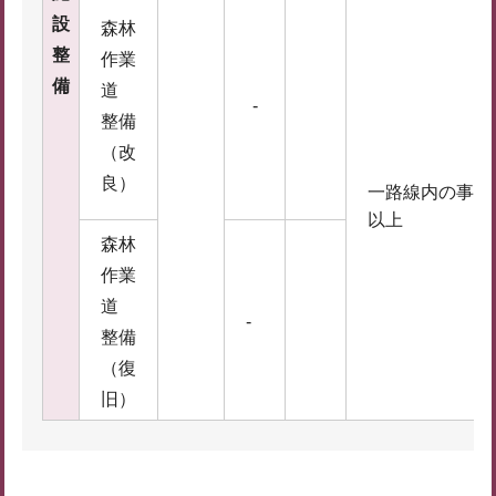
設
森林
整
作業
備
道
-
整備
（改
良）
一路線内の事業
以上
森林
作業
道
-
整備
（復
旧）