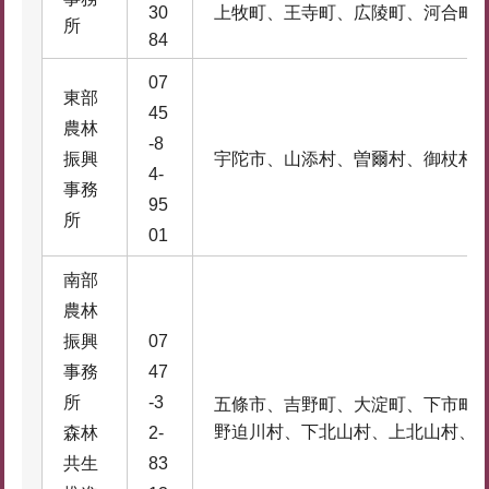
30
上牧町、王寺町、広陵町、河合町
所
84
07
東部
45
農林
-8
振興
宇陀市、山添村、曽爾村、御杖村
4-
事務
95
所
01
南部
農林
振興
07
事務
47
所
-3
五條市、吉野町、大淀町、下市町
野迫川村、下北山村、上北山村、
森林
2-
共生
83