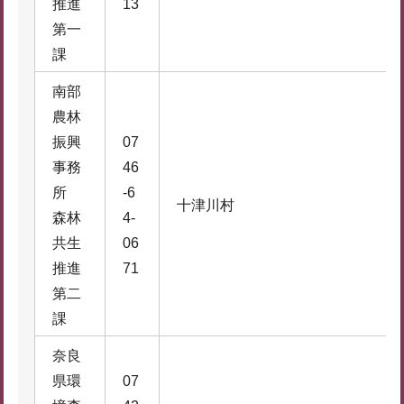
推進
13
第一
課
南部
農林
振興
07
事務
46
所
-6
十津川村
森林
4-
共生
06
推進
71
第二
課
奈良
県環
07