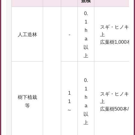
規模
0.
1
スギ・ヒノキ2,0
h
人工造林
-
上
a
広葉樹1,000本/
以
上
0.
1
1
スギ・ヒノキ1,0
樹下植栽
h
1
上
等
a
広葉樹500本/h
～
以
上