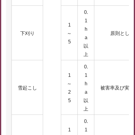
0.
1
1
h
下刈り
～
原則として
a
5
以
上
0.
1
1
～
h
雪起こし
被害率及び実施
2
a
5
以
上
0.
1
1