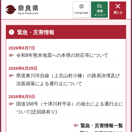
奈良県
検索
Language
閉じる
メニュー
緊急・災害情報
2026年8月7日
令和8年熊本地震への本県の対応等について
2026年6月29日
県道東川河合線（上北山村小橡）の路肩決壊及び
法面崩落による通行止について
2026年8月5日
国道168号（十津川村平谷）の崩土による通行止に
ついて(迂回路有り)
緊急・災害情報一覧