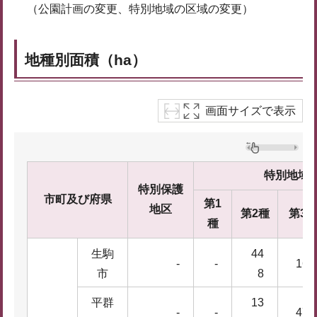
（公園計画の変更、特別地域の区域の変更）
地種別面積（ha）
画面サイズで表示
特別地域
特別保護
市町及び府県
第1
地区
第2種
第3
種
生駒
44
-
-
163
市
8
平群
13
-
-
470