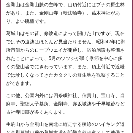
金剛山は金剛山脈の主峰で、山頂付近にはブナの原生林
があり、また、金剛山寺（転法輪寺）、葛木神社があ
り、よい眺望です。
葛城山はその昔、修験道によって開けた山ですが、現在
ではその遺跡はほとんど見当たりません。昭和42年に御
所市側からのロープウェイが開通し、宿泊施設も整備さ
れたことによって、5月のツツジが咲く季節を中心に多
くの登山者でにぎわっています。また、頂上付近で近畿
では珍しくなってきたカタクリの群生地を観察すること
ができます。
この他、公園内外には四条畷神社、信貴山、宝山寺、当
麻寺、聖徳太子墓所、金剛寺、赤坂城跡や千早城跡など
古社寺旧跡が多くあります。
生駒山から金剛山を南北に縦走する稜線のハイキング道
と金剛葛城山麓の葛城古道が近畿自然歩道として整備さ