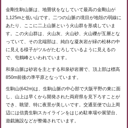
金剛生駒山脈は、地畳状をなしていて最高の金剛山が
1,125mと低い山です。二つの山脈の境目が地殻の弱線に
あたり、ここに二上山脈という火山群を形成していま
す。この火山群は、火山灰、火山砂、火山礫が互層とな
っていて、その北端部は、純白な凝灰岩が緑の松林の中
に見える様子がツルがたむろしているように見えるの
で、屯鶴峰といわれています。
和泉山脈は砂岩を主とする和泉砂岩層で、頂上部は標高
850m前後の準平原となっています。
生駒山(642m)は、生駒山脈の中心部で大阪平野の東に面
し、山上は早くから開発された両府県を見下ろすことが
でき、眺望、特に夜景が美しいです。交通至便で山上周
辺には信貴生駒スカイラインをはじめ駐車場や展望台、
遊戯施設などが整備されています。