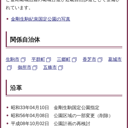
れています。
金剛生駒紀泉国定公園の写真
関係自治体
生駒市
平群町
三郷町
香芝市
葛城市
御所市
五條市
沿革
昭和33年04月10日 金剛生駒国定公園指定
昭和56年04月08日 公園区域の一部変更（削除）
平成08年10月02日 公園計画の再検討