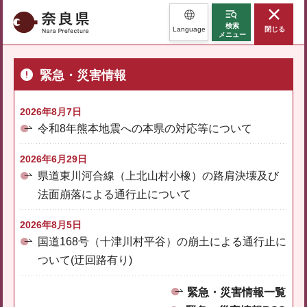
奈良県
検索
Language
閉じる
メニュー
緊急・災害情報
2026年8月7日
令和8年熊本地震への本県の対応等について
2026年6月29日
県道東川河合線（上北山村小橡）の路肩決壊及び
法面崩落による通行止について
2026年8月5日
国道168号（十津川村平谷）の崩土による通行止に
ついて(迂回路有り)
緊急・災害情報一覧