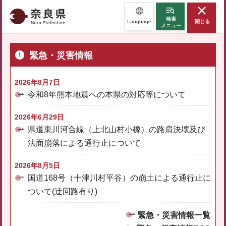
奈良県
検索
Language
閉じる
メニュー
緊急・災害情報
2026年8月7日
令和8年熊本地震への本県の対応等について
2026年6月29日
県道東川河合線（上北山村小橡）の路肩決壊及び
法面崩落による通行止について
2026年8月5日
国道168号（十津川村平谷）の崩土による通行止に
ついて(迂回路有り)
緊急・災害情報一覧