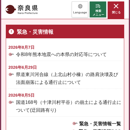
奈良県
検索
Language
閉じる
メニュー
緊急・災害情報
2026年8月7日
令和8年熊本地震への本県の対応等について
2026年6月29日
県道東川河合線（上北山村小橡）の路肩決壊及び
法面崩落による通行止について
2026年8月5日
国道168号（十津川村平谷）の崩土による通行止に
ついて(迂回路有り)
緊急・災害情報一覧