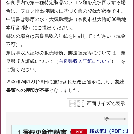
奈良県内で第一種特定製品のフロン類を充填回収する場
合は、フロン排出抑制法に基づく業の登録が必要です。
申請書は県庁の水・大気環境課（奈良市登大路町30番地
本庁舎2階）にご提出ください。
郵送の場合は奈良県収入証紙を同封してください（現金
不可）。
奈良県収入証紙の販売場所、郵送販売等については「奈
良県収入証紙について（
奈良県収入証紙について
）」を
ご覧ください。
※令和2年12月28日に施行された改正省令により、
提出
書類への押印が不要
となりました。
画面サイズで表示
様式第1（PDF：11
1.登録更新申請書
（