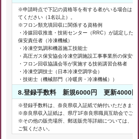
※申請時点で下記の資格等を有する者がいる場合は、
てください（1名以上）。
※フロン類充填回収に関係する資格例
・冷媒回収推進・技術センター（RRC）が認定した
保安責任者（冷凍機械）
・冷凍空気調和機器施工技能士
・高圧ガス保安協会冷凍空調施設工事事業所の保安管
・フロン回収協議会等が実施する技術講習合格者
・冷凍空調技士（日本冷凍空調学会）
・技術士（機械部門（冷暖房・冷凍機械））
8.登録手数料 新規6000円 更新4000円
※登録手数料は、奈良県収入証紙で納付いただきます
※奈良県収入証紙は、県庁1F奈良県職員互助会でご
※その他の販売場所、郵送販売等詳細については、「
ご覧ください。