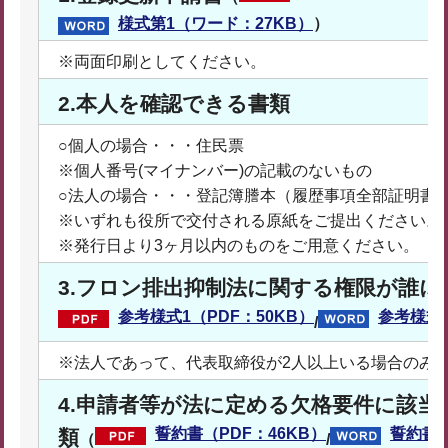
様式第1（ワード：27KB）
）
※両面印刷としてください。
2.本人を確認できる書類
○個人の場合・・・住民票
※個人番号(マイナンバー)の記載のないもの
○法人の場合・・・登記簿謄本（履歴事項全部証明書
※いずれも役所で交付される原紙をご提出ください。(
※発行日より3ヶ月以内のものをご用意ください。
3.フロン排出抑制法に関する権限が誰
参考様式1（PDF：50KB）
参考様式
/
※法人であって、代表取締役が2人以上いる場合のみ
4.申請者等が法に定める欠格要件に該
誓約書（PDF：46KB）
誓約書（
類
（
/