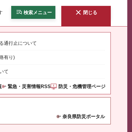
す
検索
メニュー
閉じる
る通行止について
路有り)
いて
覧
緊急・災害情報RSS
防災・危機管理ページ
奈良県防災ポータル