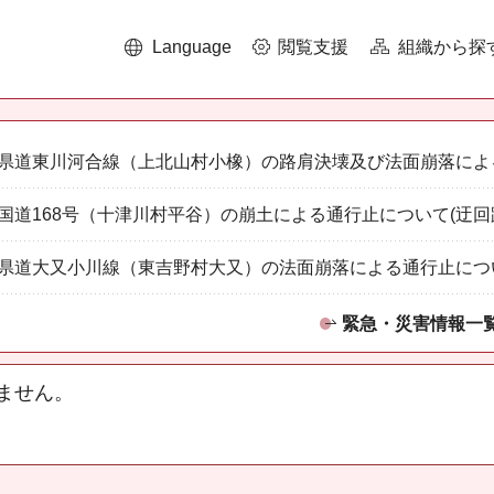
Language
閲覧支援
組織から探
県道東川河合線（上北山村小橡）の路肩決壊及び法面崩落によ
国道168号（十津川村平谷）の崩土による通行止について(迂回
県道大又小川線（東吉野村大又）の法面崩落による通行止につ
緊急・災害情報一
ません。