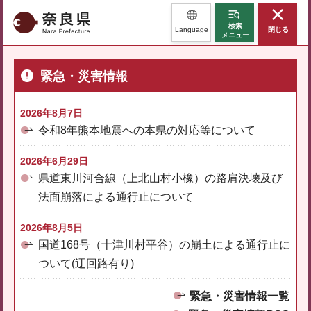
奈良県
検索
Language
閉じる
メニュー
緊急・災害情報
2026年8月7日
令和8年熊本地震への本県の対応等について
2026年6月29日
県道東川河合線（上北山村小橡）の路肩決壊及び
法面崩落による通行止について
2026年8月5日
国道168号（十津川村平谷）の崩土による通行止に
ついて(迂回路有り)
緊急・災害情報一覧