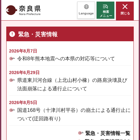
奈良県
検索
Language
閉じる
メニュー
緊急・災害情報
2026年8月7日
令和8年熊本地震への本県の対応等について
2026年6月29日
県道東川河合線（上北山村小橡）の路肩決壊及び
法面崩落による通行止について
2026年8月5日
国道168号（十津川村平谷）の崩土による通行止に
ついて(迂回路有り)
緊急・災害情報一覧