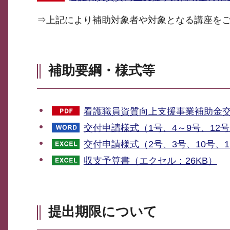
⇒上記により補助対象者や対象となる講座を
補助要綱・様式等
看護職員資質向上支援事業補助金交付
交付申請様式（1号、4～9号、12号
交付申請様式（2号、3号、10号、1
収支予算書（エクセル：26KB）
提出期限について