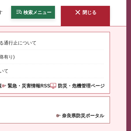
す
検索
メニュー
閉じる
る通行止について
路有り)
いて
覧
緊急・災害情報RSS
防災・危機管理ページ
奈良県防災ポータル