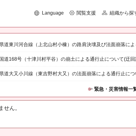
Language
閲覧支援
組織から探
県道東川河合線（上北山村小橡）の路肩決壊及び法面崩落によ
国道168号（十津川村平谷）の崩土による通行止について(迂回
県道大又小川線（東吉野村大又）の法面崩落による通行止につ
緊急・災害情報一
ません。