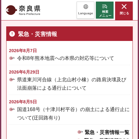
奈良県
検索
Language
閉じる
メニュー
緊急・災害情報
2026年8月7日
令和8年熊本地震への本県の対応等について
2026年6月29日
県道東川河合線（上北山村小橡）の路肩決壊及び
法面崩落による通行止について
2026年8月5日
国道168号（十津川村平谷）の崩土による通行止に
ついて(迂回路有り)
緊急・災害情報一覧