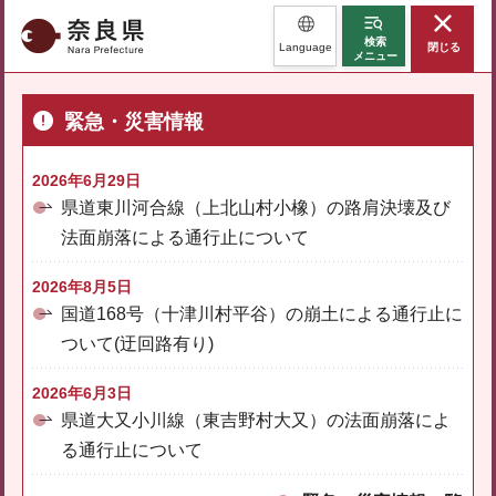
奈良県
検索
Language
閉じる
メニュー
緊急・災害情報
2026年6月29日
県道東川河合線（上北山村小橡）の路肩決壊及び
法面崩落による通行止について
2026年8月5日
国道168号（十津川村平谷）の崩土による通行止に
ついて(迂回路有り)
2026年6月3日
県道大又小川線（東吉野村大又）の法面崩落によ
る通行止について