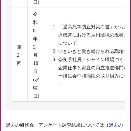
日)
令
和
「過労死等防止対策白書」から見
8
療機関における雇用環境の現状と
年
について
第
2
いきいきと働き続けられる職場づ
2
月
奈良県社員・シャイン職場づくり
回
18
企業仕事と家庭の両立推進部門表
日
ー済生会中和病院の取り組みにつ
(水
ー
曜
日)
過去の研修会、アンケート調査結果については
（過去の