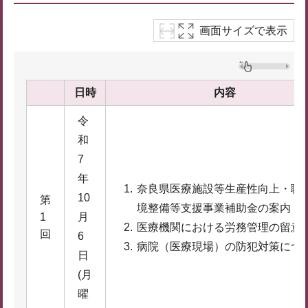
画面サイズで表示
日時
内容
令
和
7
年
奈良県医療施設等生産性向上・職
10
第
境整備等支援事業補助金の案内
1
月
医療機関における労務管理の留意
回
6
病院（医療現場）の防犯対策につ
日
(月
曜