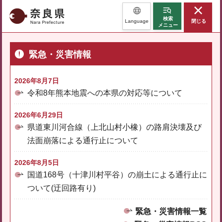
奈良県
検索
Language
閉じる
メニュー
緊急・災害情報
2026年8月7日
令和8年熊本地震への本県の対応等について
2026年6月29日
県道東川河合線（上北山村小橡）の路肩決壊及び
法面崩落による通行止について
2026年8月5日
国道168号（十津川村平谷）の崩土による通行止に
ついて(迂回路有り)
緊急・災害情報一覧