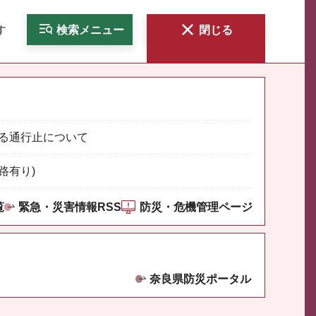
す
検索
メニュー
閉じる
る通行止について
路有り)
覧
緊急・災害情報RSS
防災・危機管理ページ
奈良県防災ポータル