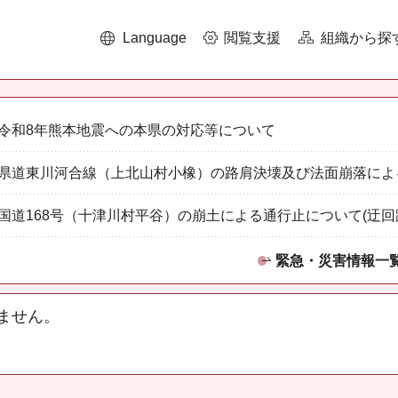
Language
閲覧支援
組織から探
令和8年熊本地震への本県の対応等について
県道東川河合線（上北山村小橡）の路肩決壊及び法面崩落によ
国道168号（十津川村平谷）の崩土による通行止について(迂回
緊急・災害情報一
ません。