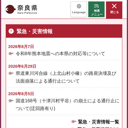
奈良県
検索
Language
閉じる
メニュー
緊急・災害情報
2026年8月7日
令和8年熊本地震への本県の対応等について
2026年6月29日
県道東川河合線（上北山村小橡）の路肩決壊及び
法面崩落による通行止について
2026年8月5日
国道168号（十津川村平谷）の崩土による通行止に
ついて(迂回路有り)
緊急・災害情報一覧