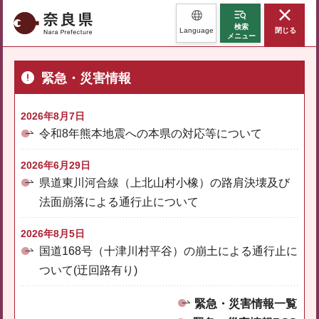
奈良県
検索
Language
閉じる
メニュー
緊急・災害情報
2026年8月7日
令和8年熊本地震への本県の対応等について
2026年6月29日
県道東川河合線（上北山村小橡）の路肩決壊及び
法面崩落による通行止について
2026年8月5日
国道168号（十津川村平谷）の崩土による通行止に
ついて(迂回路有り)
緊急・災害情報一覧