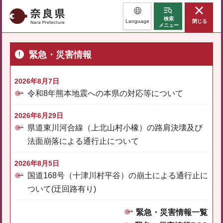
奈良県
検索
Language
閉じる
メニュー
緊急・災害情報
2026年8月7日
令和8年熊本地震への本県の対応等について
2026年6月29日
県道東川河合線（上北山村小橡）の路肩決壊及び
法面崩落による通行止について
2026年8月5日
国道168号（十津川村平谷）の崩土による通行止に
ついて(迂回路有り)
緊急・災害情報一覧