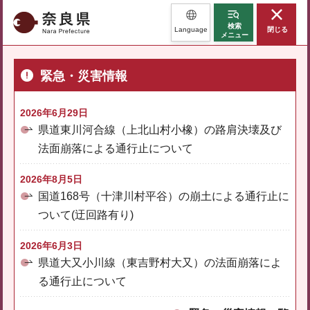
奈良県
検索
Language
閉じる
メニュー
緊急・災害情報
2026年6月29日
県道東川河合線（上北山村小橡）の路肩決壊及び
法面崩落による通行止について
2026年8月5日
国道168号（十津川村平谷）の崩土による通行止に
ついて(迂回路有り)
2026年6月3日
県道大又小川線（東吉野村大又）の法面崩落によ
る通行止について