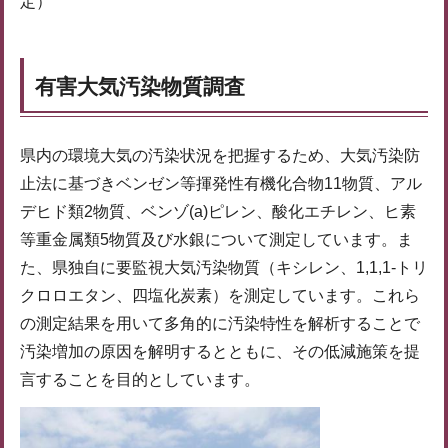
定）
有害大気汚染物質調査
県内の環境大気の汚染状況を把握するため、大気汚染防
止法に基づきベンゼン等揮発性有機化合物11物質、アル
デヒド類2物質、ベンゾ(a)ピレン、酸化エチレン、ヒ素
等重金属類5物質及び水銀について測定しています。ま
た、県独自に要監視大気汚染物質（キシレン、1,1,1-トリ
クロロエタン、四塩化炭素）を測定しています。これら
の測定結果を用いて多角的に汚染特性を解析することで
汚染増加の原因を解明するとともに、その低減施策を提
言することを目的としています。