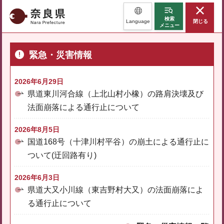
奈良県
検索
Language
閉じる
メニュー
緊急・災害情報
2026年6月29日
県道東川河合線（上北山村小橡）の路肩決壊及び
法面崩落による通行止について
2026年8月5日
国道168号（十津川村平谷）の崩土による通行止に
ついて(迂回路有り)
2026年6月3日
県道大又小川線（東吉野村大又）の法面崩落によ
る通行止について