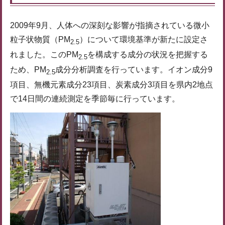
2009年9月、人体への深刻な影響が指摘されている微小
粒子状物質（PM
）について環境基準が新たに設定さ
2.5
れました。このPM
を構成する成分の状況を把握する
2.5
ため、PM
成分分析調査を行っています。イオン成分9
2.5
項目、無機元素成分23項目、炭素成分3項目を県内2地点
で14日間の連続測定を季節毎に行っています。