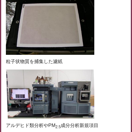
粒子状物質を捕集した濾紙
アルデヒド類分析やPM
成分分析新規項目
2.5