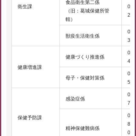
食品衛生第二係
衛生課
074
（旧：葛城保健所管
2
轄）
074
獣疫生活衛生係
3
074
健康づくり推進係
4
健康増進課
074
母子・保健対策係
5
074
感染症係
7
074
保健予防課
8
精神保健難病係
074