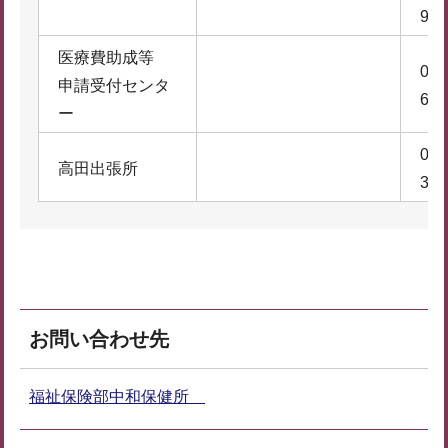
9
医療費助成等
074
申請受付センタ
6
ー
074
高田出張所
3
お問い合わせ先
福祉保険部中和保健所