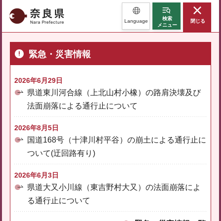
奈良県
検索
Language
閉じる
メニュー
緊急・災害情報
2026年6月29日
県道東川河合線（上北山村小橡）の路肩決壊及び
法面崩落による通行止について
2026年8月5日
国道168号（十津川村平谷）の崩土による通行止に
ついて(迂回路有り)
2026年6月3日
県道大又小川線（東吉野村大又）の法面崩落によ
る通行止について