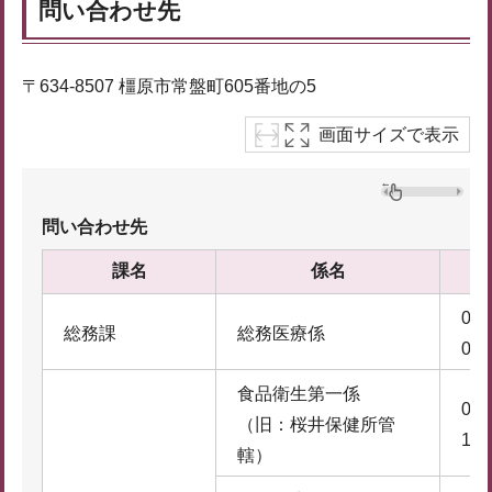
問い合わせ先
〒634-8507 橿原市常盤町605番地の5
画面サイズで表示
問い合わせ先
課名
係名
074
総務課
総務医療係
0
食品衛生第一係
074
（旧：桜井保健所管
1
轄）