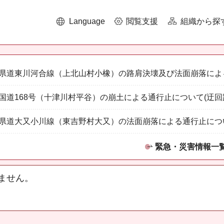
Language
閲覧支援
組織から探
県道東川河合線（上北山村小橡）の路肩決壊及び法面崩落によ
国道168号（十津川村平谷）の崩土による通行止について(迂回
県道大又小川線（東吉野村大又）の法面崩落による通行止につ
緊急・災害情報一
ません。