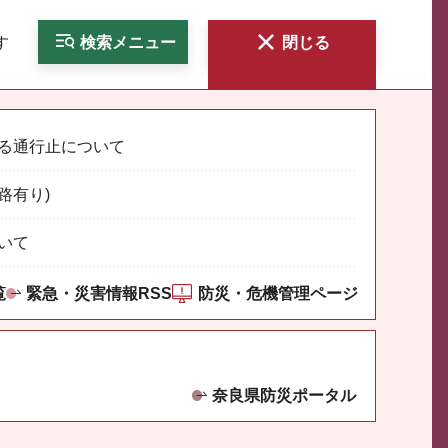
す
検索
メニュー
閉じる
る通行止について
路有り)
いて
覧
緊急・災害情報RSS
防災・危機管理ページ
奈良県防災ポータル