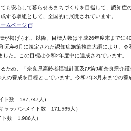
っても安心して暮らせるまちづくりを目指して、認知症
養成する取組として、全国的に展開されています。
ホームページ
標が掲げられ、以降、目標人数は平成26年度末までに40
令和元年6月に策定された認知症施策推進大綱により、令
りました。この目標は令和2年度中に達成されています。
るため、「奈良県高齢者福祉計画及び第9期奈良県介護
800人の養成を目標としています。令和7年3月末までの養
数 187,747人）
ャラバンメイト数 171,565人）
数 1,986人）