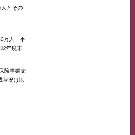
の人とその
0万人、平
和2年度末
保険事業支
成状況は以