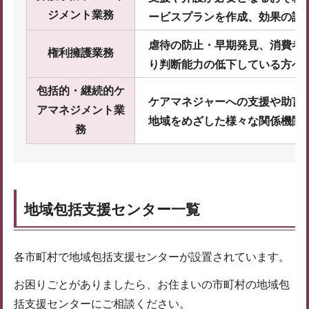
ジメント業務
ービスプランを作成、
効果の評
虐待の防止・早期発見、消費者
権利擁護業務
り判断能力の低下
している方へ
包括的・継続的ケ
ケアマネジャーへの支援や助言
アマネジメント業
地域をめざした様々な
関係機関
務
地域包括支援センター一覧
各市町村で地域包括支援センターが設置されています。
お困りごとがありましたら、お住まいの市町村の地域包
括支援センターにご相談ください。