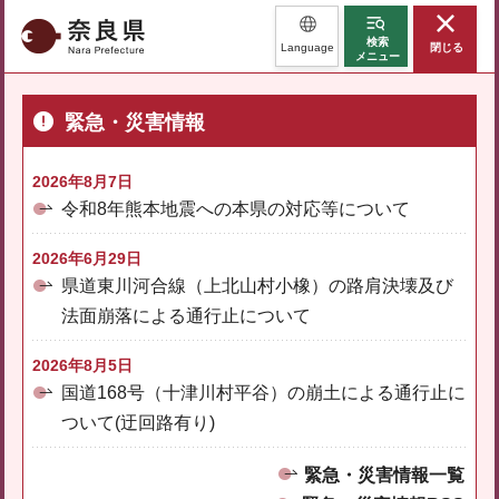
奈良県
検索
Language
閉じる
メニュー
緊急・災害情報
2026年8月7日
令和8年熊本地震への本県の対応等について
2026年6月29日
県道東川河合線（上北山村小橡）の路肩決壊及び
法面崩落による通行止について
2026年8月5日
国道168号（十津川村平谷）の崩土による通行止に
ついて(迂回路有り)
緊急・災害情報一覧