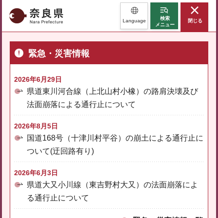
奈良県
検索
Language
閉じる
メニュー
緊急・災害情報
2026年6月29日
県道東川河合線（上北山村小橡）の路肩決壊及び
法面崩落による通行止について
2026年8月5日
国道168号（十津川村平谷）の崩土による通行止に
ついて(迂回路有り)
2026年6月3日
県道大又小川線（東吉野村大又）の法面崩落によ
る通行止について