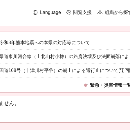
Language
閲覧支援
組織から探
令和8年熊本地震への本県の対応等について
県道東川河合線（上北山村小橡）の路肩決壊及び法面崩落によ
国道168号（十津川村平谷）の崩土による通行止について(迂回
緊急・災害情報一
ません。