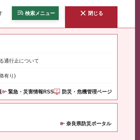
す
検索
メニュー
閉じる
る通行止について
路有り)
覧
緊急・災害情報RSS
防災・危機管理ページ
奈良県防災ポータル