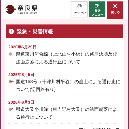
奈良県
検索
Language
閉じる
メニュー
緊急・災害情報
2026年6月29日
県道東川河合線（上北山村小橡）の路肩決壊及び
法面崩落による通行止について
2026年8月5日
国道168号（十津川村平谷）の崩土による通行止に
ついて(迂回路有り)
2026年6月3日
県道大又小川線（東吉野村大又）の法面崩落によ
る通行止について