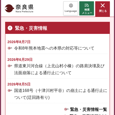
奈良県
検索
Language
閉じる
メニュー
緊急・災害情報
2026年8月7日
令和8年熊本地震への本県の対応等について
2026年6月29日
県道東川河合線（上北山村小橡）の路肩決壊及び
法面崩落による通行止について
2026年8月5日
国道168号（十津川村平谷）の崩土による通行止に
ついて(迂回路有り)
緊急・災害情報一覧