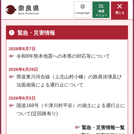
奈良県
検索
Language
閉じる
メニュー
緊急・災害情報
2026年8月7日
令和8年熊本地震への本県の対応等について
2026年6月29日
県道東川河合線（上北山村小橡）の路肩決壊及び
法面崩落による通行止について
2026年8月5日
国道168号（十津川村平谷）の崩土による通行止に
ついて(迂回路有り)
緊急・災害情報一覧