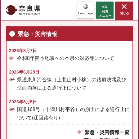
奈良県
検索
Language
閉じる
メニュー
緊急・災害情報
2026年8月7日
令和8年熊本地震への本県の対応等について
2026年6月29日
県道東川河合線（上北山村小橡）の路肩決壊及び
法面崩落による通行止について
2026年8月5日
国道168号（十津川村平谷）の崩土による通行止に
ついて(迂回路有り)
緊急・災害情報一覧