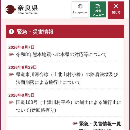
奈良県
検索
Language
閉じる
メニュー
緊急・災害情報
2026年8月7日
令和8年熊本地震への本県の対応等について
2026年6月29日
県道東川河合線（上北山村小橡）の路肩決壊及び
法面崩落による通行止について
2026年8月5日
国道168号（十津川村平谷）の崩土による通行止に
ついて(迂回路有り)
緊急・災害情報一覧