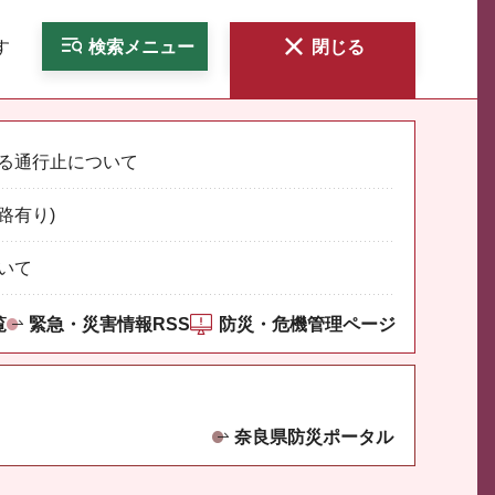
す
検索
メニュー
閉じる
る通行止について
路有り)
いて
覧
緊急・災害情報RSS
防災・危機管理ページ
奈良県防災ポータル