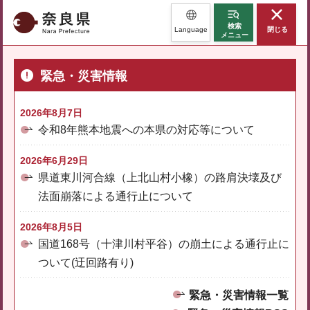
奈良県
検索
Language
閉じる
メニュー
緊急・災害情報
2026年8月7日
令和8年熊本地震への本県の対応等について
2026年6月29日
県道東川河合線（上北山村小橡）の路肩決壊及び
法面崩落による通行止について
2026年8月5日
国道168号（十津川村平谷）の崩土による通行止に
ついて(迂回路有り)
緊急・災害情報一覧