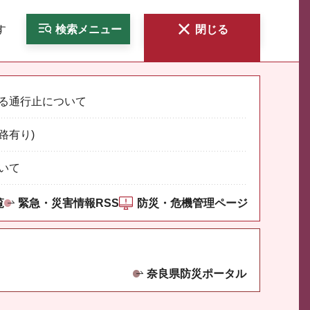
す
検索
メニュー
閉じる
る通行止について
路有り)
いて
覧
緊急・災害情報RSS
防災・危機管理ページ
奈良県防災ポータル