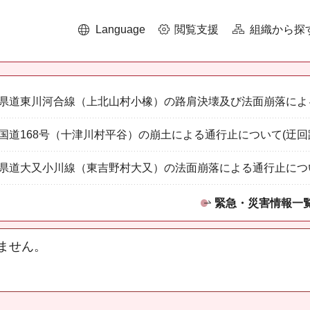
Language
閲覧支援
組織から探
県道東川河合線（上北山村小橡）の路肩決壊及び法面崩落によ
国道168号（十津川村平谷）の崩土による通行止について(迂回
県道大又小川線（東吉野村大又）の法面崩落による通行止につ
緊急・災害情報一
ません。