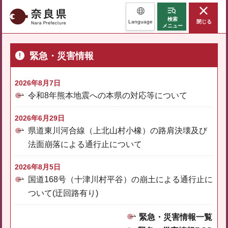
奈良県
検索
Language
閉じる
メニュー
緊急・災害情報
2026年8月7日
令和8年熊本地震への本県の対応等について
2026年6月29日
県道東川河合線（上北山村小橡）の路肩決壊及び
法面崩落による通行止について
2026年8月5日
国道168号（十津川村平谷）の崩土による通行止に
ついて(迂回路有り)
緊急・災害情報一覧