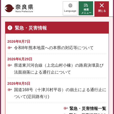
奈良県
検索
Language
閉じる
メニュー
緊急・災害情報
2026年8月7日
令和8年熊本地震への本県の対応等について
2026年6月29日
県道東川河合線（上北山村小橡）の路肩決壊及び
法面崩落による通行止について
2026年8月5日
国道168号（十津川村平谷）の崩土による通行止に
ついて(迂回路有り)
緊急・災害情報一覧