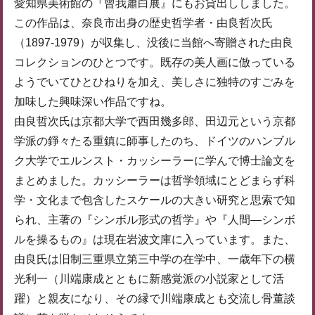
愛知県美術館の『曾我蕭白展』にもお貸出ししました。
この作品は、奈良市出身の歴史哲学者・由良哲次氏
（1897-1979）が収集し、没後に当館へ寄贈された由良
コレクションのひとつです。既存の美人画に倣っている
ようでいてひとひねりを加え、美しさに独特のすごみを
加味した興味深い作品ですね。
由良哲次氏は京都大学で西田幾多郎、田辺元という京都
学派の錚々たる重鎮に師事したのち、ドイツのハンブル
ク大学でエルンスト・カッシーラーに学んで博士論文を
まとめました。カッシーラーは哲学領域にとどまらず科
学・文化まで包含したスケールの大きい研究と思索で知
られ、主著の『シンボル形式の哲学』や『人間―シンボ
ルを操るもの』は現在岩波文庫に入っています。また、
由良氏は旧制三重県立第三中学の在学中、一歳年下の横
光利一（川端康成とともに新感覚派の小説家として活
躍）と親友になり、その縁で川端康成とも交流し骨董談