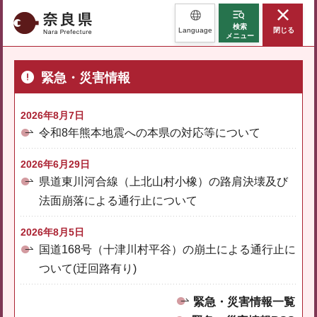
奈良県
検索
Language
閉じる
メニュー
緊急・災害情報
2026年8月7日
令和8年熊本地震への本県の対応等について
2026年6月29日
県道東川河合線（上北山村小橡）の路肩決壊及び
法面崩落による通行止について
2026年8月5日
国道168号（十津川村平谷）の崩土による通行止に
ついて(迂回路有り)
緊急・災害情報一覧