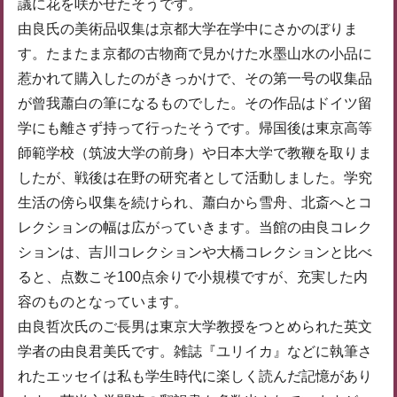
議に花を咲かせたそうです。
由良氏の美術品収集は京都大学在学中にさかのぼりま
す。たまたま京都の古物商で見かけた水墨山水の小品に
惹かれて購入したのがきっかけで、その第一号の収集品
が曾我蕭白の筆になるものでした。その作品はドイツ留
学にも離さず持って行ったそうです。帰国後は東京高等
師範学校（筑波大学の前身）や日本大学で教鞭を取りま
したが、戦後は在野の研究者として活動しました。学究
生活の傍ら収集を続けられ、蕭白から雪舟、北斎へとコ
レクションの幅は広がっていきます。当館の由良コレク
ションは、吉川コレクションや大橋コレクションと比べ
ると、点数こそ100点余りで小規模ですが、充実した内
容のものとなっています。
由良哲次氏のご長男は東京大学教授をつとめられた英文
学者の由良君美氏です。雑誌『ユリイカ』などに執筆さ
れたエッセイは私も学生時代に楽しく読んだ記憶があり