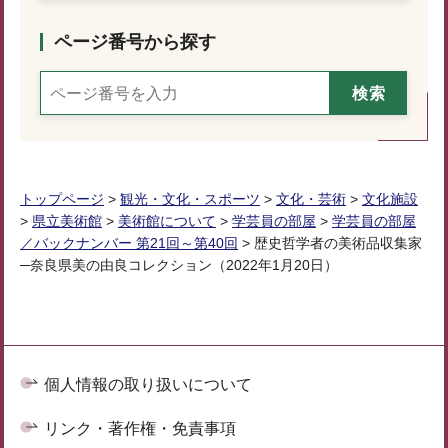
ページ番号から探す
トップページ
>
観光・文化・スポーツ
>
文化・芸術
>
文化施設
>
県立美術館
>
美術館について
>
学芸員の部屋
>
学芸員の部屋
／バックナンバー 第21回～第40回
> 歴史哲学者の美術品収集家
─奈良県美の由良コレクション（2022年1月20日）
個人情報の取り扱いについて
リンク・著作権・免責事項