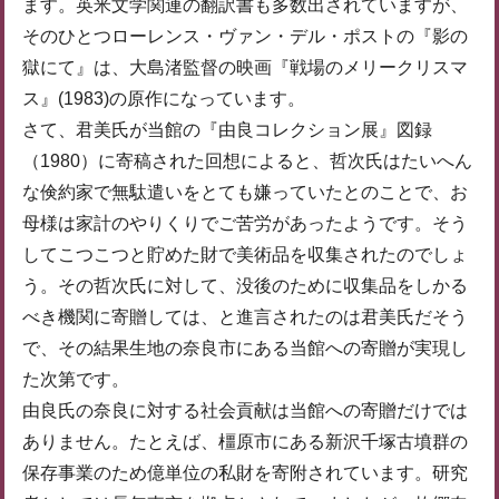
ます。英米文学関連の翻訳書も多数出されていますが、
そのひとつローレンス・ヴァン・デル・ポストの『影の
獄にて』は、大島渚監督の映画『戦場のメリークリスマ
ス』(1983)の原作になっています。
さて、君美氏が当館の『由良コレクション展』図録
（1980）に寄稿された回想によると、哲次氏はたいへん
な倹約家で無駄遣いをとても嫌っていたとのことで、お
母様は家計のやりくりでご苦労があったようです。そう
してこつこつと貯めた財で美術品を収集されたのでしょ
う。その哲次氏に対して、没後のために収集品をしかる
べき機関に寄贈しては、と進言されたのは君美氏だそう
で、その結果生地の奈良市にある当館への寄贈が実現し
た次第です。
由良氏の奈良に対する社会貢献は当館への寄贈だけでは
ありません。たとえば、橿原市にある新沢千塚古墳群の
保存事業のため億単位の私財を寄附されています。研究